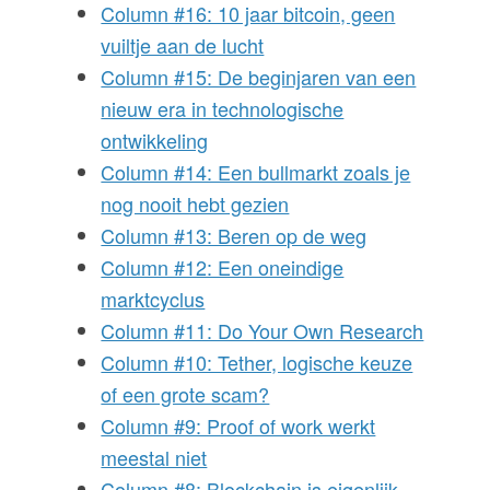
Column #16: 10 jaar bitcoin, geen
vuiltje aan de lucht
Column #15: De beginjaren van een
nieuw era in technologische
ontwikkeling
Column #14: Een bullmarkt zoals je
nog nooit hebt gezien
Column #13: Beren op de weg
Column #12: Een oneindige
marktcyclus
Column #11: Do Your Own Research
Column #10: Tether, logische keuze
of een grote scam?
Column #9: Proof of work werkt
meestal niet
Column #8: Blockchain is eigenlijk