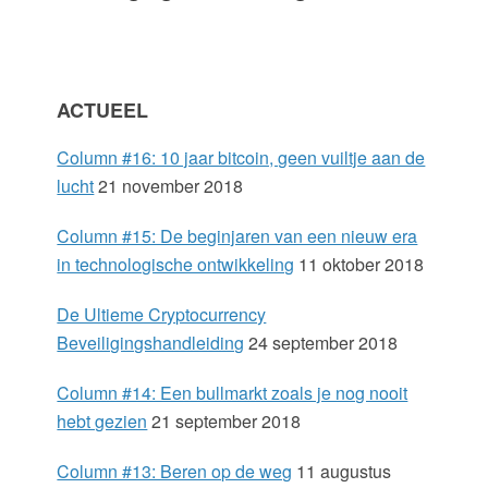
y
S
ACTUEEL
i
Column #16: 10 jaar bitcoin, geen vuiltje aan de
d
lucht
21 november 2018
e
Column #15: De beginjaren van een nieuw era
in technologische ontwikkeling
11 oktober 2018
b
De Ultieme Cryptocurrency
a
Beveiligingshandleiding
24 september 2018
r
Column #14: Een bullmarkt zoals je nog nooit
hebt gezien
21 september 2018
Column #13: Beren op de weg
11 augustus