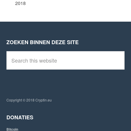
2018
ZOEKEN BINNEN DEZE SITE
Footer
S
e
a
r
c
h
t
h
i
Copyright © 2018 Cryptin.eu
s
w
e
DONATIES
b
s
Bitcoin