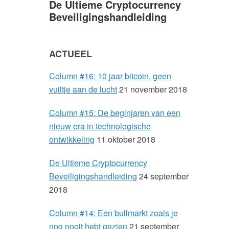
De Ultieme Cryptocurrency
a
Beveiligingshandleiding
r
ACTUEEL
y
Column #16: 10 jaar bitcoin, geen
S
vuiltje aan de lucht
21 november 2018
i
Column #15: De beginjaren van een
nieuw era in technologische
d
ontwikkeling
11 oktober 2018
e
De Ultieme Cryptocurrency
Beveiligingshandleiding
24 september
b
2018
a
Column #14: Een bullmarkt zoals je
nog nooit hebt gezien
21 september