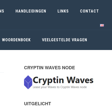
NS
HANDLEIDINGEN
LINKS
CONTACT
WOORDENBOEK
VEELGESTELDE VRAGEN
CRYPTIN WAVES NODE
P
r
i
UITGELICHT
m