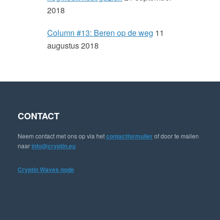
r
2018
Column #13: Beren op de weg
11
augustus 2018
CONTACT
Neem contact met ons op via het
contactformulier
of door te mailen
naar
info@cryptin.eu
Cryptin Waves node