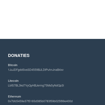
DONATIES
Bitcoin
1JuJDFgddSvsSD4559BJLDtPuhnJnaB4xv
Litecoin
LbfS7BL3kd7VyQyHBJermg75Ms5yNdQp3i
Ethereum
0x7bfc5459e37f5165d385b0783f59b025f99e400d