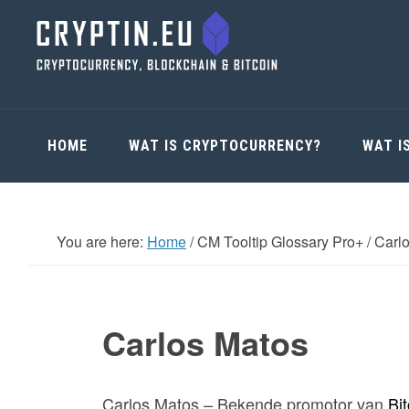
Skip
Skip
Skip
Skip
to
to
to
to
primary
main
primary
footer
navigation
content
sidebar
HOME
WAT IS CRYPTOCURRENCY?
WAT I
You are here:
Home
/
CM Tooltip Glossary Pro+
/
Carlo
Carlos Matos
Carlos Matos – Bekende promotor van
Bi