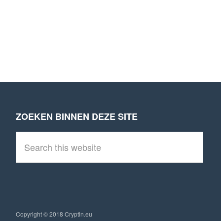
ZOEKEN BINNEN DEZE SITE
Footer
S
e
a
r
c
h
t
h
i
Copyright © 2018 Cryptin.eu
s