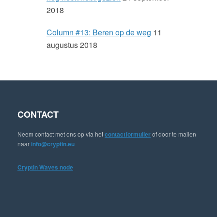
r
2018
Column #13: Beren op de weg
11
augustus 2018
CONTACT
Neem contact met ons op via het
contactformulier
of door te mailen
naar
info@cryptin.eu
Cryptin Waves node