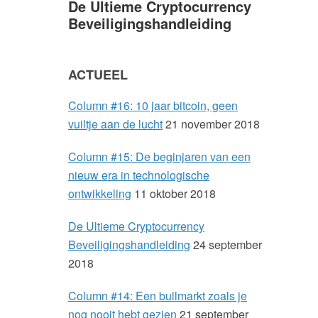
De Ultieme Cryptocurrency
a
Beveiligingshandleiding
r
ACTUEEL
y
Column #16: 10 jaar bitcoin, geen
S
vuiltje aan de lucht
21 november 2018
i
Column #15: De beginjaren van een
nieuw era in technologische
d
ontwikkeling
11 oktober 2018
e
De Ultieme Cryptocurrency
Beveiligingshandleiding
24 september
b
2018
a
Column #14: Een bullmarkt zoals je
nog nooit hebt gezien
21 september