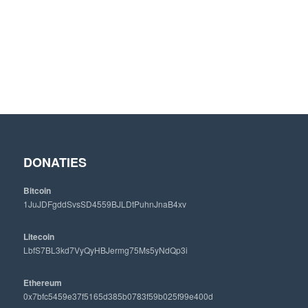
DONATIES
Bitcoin
1JuJDFgddSvsSD4559BJLDtPuhnJnaB4xv
Litecoin
LbfS7BL3kd7VyQyHBJermg75Ms5yNdQp3i
Ethereum
0x7bfc5459e37f5165d385b0783f59b025f99e400d