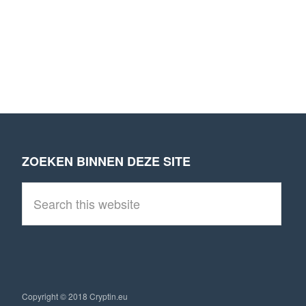
ZOEKEN BINNEN DEZE SITE
Footer
S
e
a
r
c
h
t
h
i
Copyright © 2018 Cryptin.eu
s