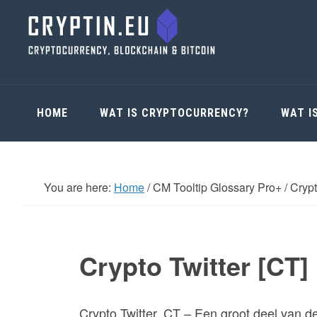
Skip
Skip
Skip
Skip
to
to
to
to
primary
main
primary
footer
navigation
content
sidebar
HOME
WAT IS CRYPTOCURRENCY?
WAT I
You are here:
Home
/
CM Tooltip Glossary Pro+
/
Crypt
Crypto Twitter [CT]
Crypto Twitter, CT – Een groot deel van 