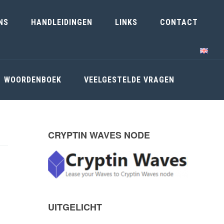
NS
HANDLEIDINGEN
LINKS
CONTACT
WOORDENBOEK
VEELGESTELDE VRAGEN
CRYPTIN WAVES NODE
P
r
i
UITGELICHT
m