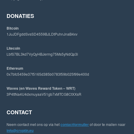
s
w
e
DONATIES
b
s
Bitcoin
i
1JuJDFgddSvsSD4559BJLDtPuhnJnaB4xv
t
e
Litecoin
LbfS7BL3kd7VyQyHBJermg75Ms5yNdQp3i
Ethereum
0x7bfc5459e37f5165d385b0783f59b025f99e400d
Waves (en Waves Reward Token – WRT)
3P4ttNa4U4dxmuyaaV51gb7xMTCG8CtXXsR
CONTACT
Neem contact met ons op via het
contactformulier
of door te mailen naar
info@cryptin.eu