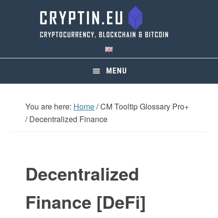
Skip
Skip
Skip
Skip
to
to
to
to
primary
main
primary
footer
navigation
content
sidebar
MENU
You are here:
Home
/
CM Tooltip Glossary Pro+
/
Decentralized Finance
Decentralized
Finance [DeFi]