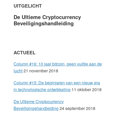
UITGELICHT
a
De Ultieme Cryptocurrency
r
Beveiligingshandleiding
y
S
ACTUEEL
i
Column #16: 10 jaar bitcoin, geen vuiltje aan de
d
lucht
21 november 2018
e
Column #15: De beginjaren van een nieuw era
in technologische ontwikkeling
11 oktober 2018
b
De Ultieme Cryptocurrency
a
Beveiligingshandleiding
24 september 2018