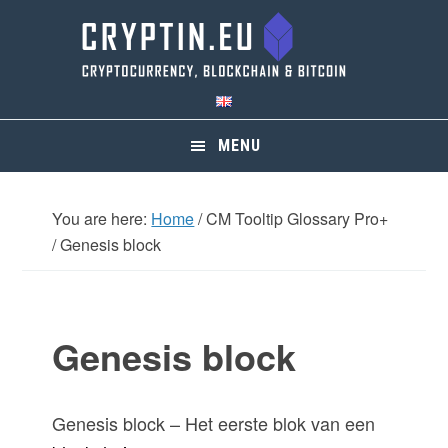
Skip
Skip
Skip
Skip
to
to
to
to
primary
main
primary
footer
navigation
content
sidebar
MENU
You are here:
Home
/
CM Tooltip Glossary Pro+
/
Genesis block
Genesis block
Genesis block – Het eerste blok van een