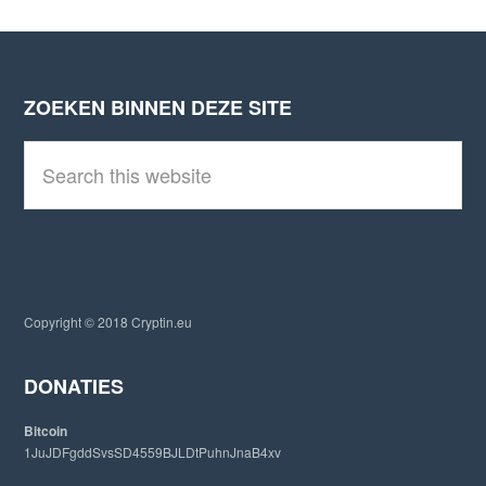
ZOEKEN BINNEN DEZE SITE
Footer
S
e
a
r
c
h
t
h
i
Copyright © 2018 Cryptin.eu
s
w
e
DONATIES
b
s
Bitcoin
i
1JuJDFgddSvsSD4559BJLDtPuhnJnaB4xv
t
e