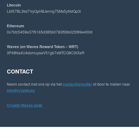
Litecoin
LbfS7BL3kd7VyQyHBJermg75Ms5yNdQp3i
Ethereum
0x7bfc5459e37f5165d385b0783f59b025f99e400d
Waves (en Waves Reward Token – WRT)
3P4ttNa4U4dxmuyaaV51gb7xMTCG8CtXXsR
CONTACT
Neem contact met ons op via het
contactformulier
of door te mailen naar
info@cryptin.eu
Cryptin Waves node