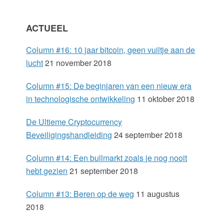
S
ACTUEEL
i
Column #16: 10 jaar bitcoin, geen vuiltje aan de
d
lucht
21 november 2018
e
Column #15: De beginjaren van een nieuw era
in technologische ontwikkeling
11 oktober 2018
b
De Ultieme Cryptocurrency
a
Beveiligingshandleiding
24 september 2018
r
Column #14: Een bullmarkt zoals je nog nooit
hebt gezien
21 september 2018
Column #13: Beren op de weg
11 augustus
2018