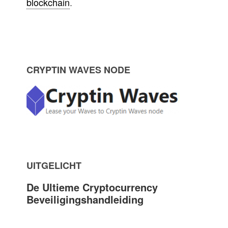
blockchain
.
P
CRYPTIN WAVES NODE
r
i
m
UITGELICHT
a
De Ultieme Cryptocurrency
r
Beveiligingshandleiding
y