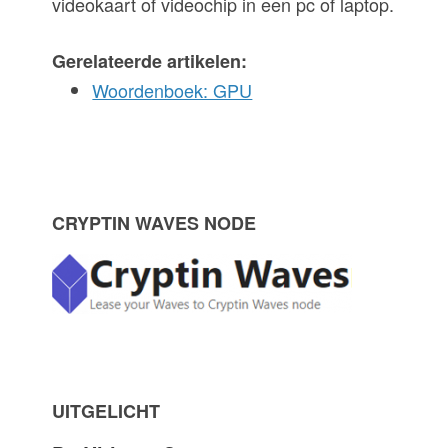
videokaart of videochip in een pc of laptop.
Gerelateerde artikelen:
Woordenboek: GPU
P
CRYPTIN WAVES NODE
r
i
m
UITGELICHT
a