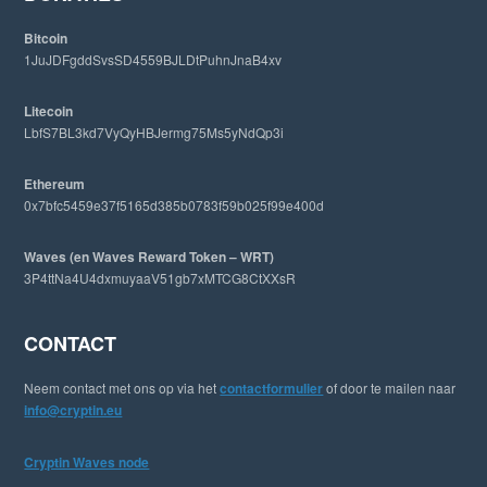
b
s
Bitcoin
i
1JuJDFgddSvsSD4559BJLDtPuhnJnaB4xv
t
e
Litecoin
LbfS7BL3kd7VyQyHBJermg75Ms5yNdQp3i
Ethereum
0x7bfc5459e37f5165d385b0783f59b025f99e400d
Waves (en Waves Reward Token – WRT)
3P4ttNa4U4dxmuyaaV51gb7xMTCG8CtXXsR
CONTACT
Neem contact met ons op via het
contactformulier
of door te mailen naar
info@cryptin.eu
Cryptin Waves node