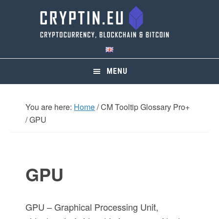
Skip
Skip
Skip
Skip
to
to
to
to
primary
main
primary
footer
navigation
content
sidebar
MENU
You are here:
Home
/
CM Tooltip Glossary Pro+
/
GPU
GPU
GPU – Graphical Processing Unit,