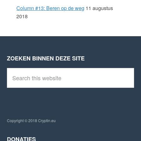
Column #13: Beren op de weg
11 augustus
2018
ZOEKEN BINNEN DEZE SITE
Footer
S
e
a
r
c
h
t
h
i
Copyright © 2018 Cryptin.eu
s
w
e
DONATIES