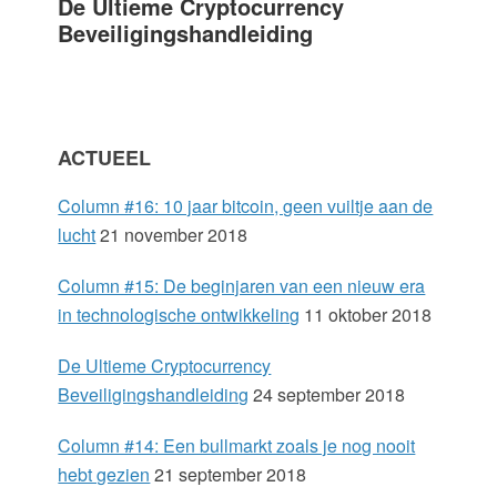
De Ultieme Cryptocurrency
r
Beveiligingshandleiding
y
S
ACTUEEL
i
Column #16: 10 jaar bitcoin, geen vuiltje aan de
d
lucht
21 november 2018
e
Column #15: De beginjaren van een nieuw era
in technologische ontwikkeling
11 oktober 2018
b
De Ultieme Cryptocurrency
a
Beveiligingshandleiding
24 september 2018
r
Column #14: Een bullmarkt zoals je nog nooit
hebt gezien
21 september 2018