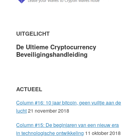
i
m
UITGELICHT
a
De Ultieme Cryptocurrency
r
Beveiligingshandleiding
y
S
ACTUEEL
i
Column #16: 10 jaar bitcoin, geen vuiltje aan de
d
lucht
21 november 2018
e
Column #15: De beginjaren van een nieuw era
in technologische ontwikkeling
11 oktober 2018