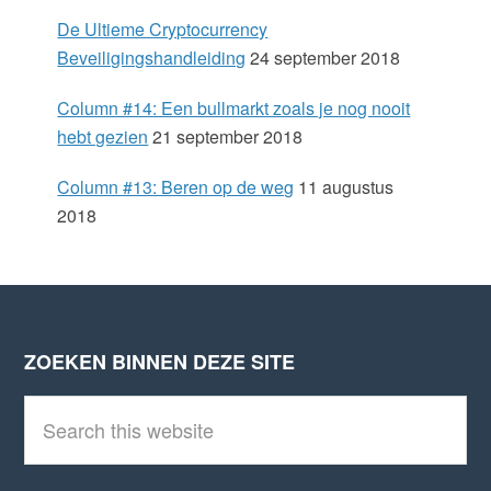
b
De Ultieme Cryptocurrency
a
Beveiligingshandleiding
24 september 2018
r
Column #14: Een bullmarkt zoals je nog nooit
hebt gezien
21 september 2018
Column #13: Beren op de weg
11 augustus
2018
ZOEKEN BINNEN DEZE SITE
Footer
S
e
a
r
c