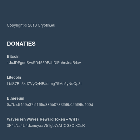
h
t
h
i
Copyright © 2018 Cryptin.eu
s
w
e
DONATIES
b
s
Bitcoin
i
1JuJDFgddSvsSD4559BJLDtPuhnJnaB4xv
t
e
Litecoin
LbfS7BL3kd7VyQyHBJermg75Ms5yNdQp3i
Ethereum
0x7bfc5459e37f5165d385b0783f59b025f99e400d
Waves (en Waves Reward Token – WRT)
3P4ttNa4U4dxmuyaaV51gb7xMTCG8CtXXsR