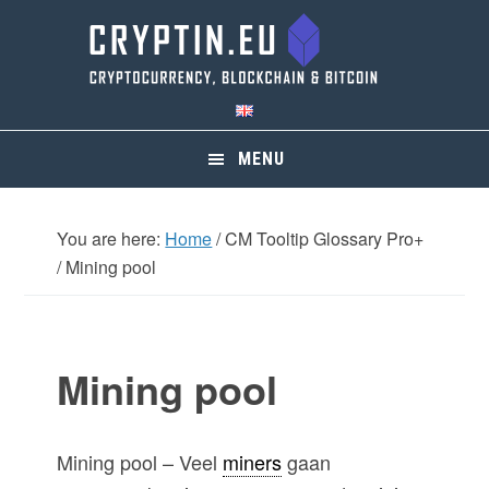
Skip
Skip
Skip
Skip
to
to
to
to
primary
main
primary
footer
navigation
content
sidebar
MENU
You are here:
Home
/
CM Tooltip Glossary Pro+
/
Mining pool
Mining pool
Mining pool – Veel
miners
gaan